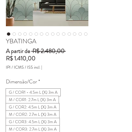
YBATINGA
Preço
A partir de
 R$ 2.480,00 
Preço
normal
R$ 1.410,00
promocional
IPI / ICMS / ISS incl.
|
Dimensão/Cor
*
G / COR1 - 4.5m L (X) 3m A
M / COR1: 2.7m L (X) 3m A
G / COR2: 4.5m L (X) 3m A
M / COR2: 2.7m L (X) 3m A
G / COR3: 4.5m L (X) 3m A
M / COR3: 2.7m L (X) 3m A