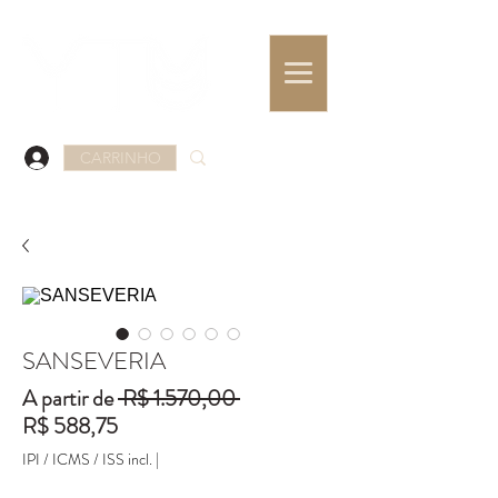
CARRINHO
SANSEVERIA
Preço
A partir de
 R$ 1.570,00 
Preço
normal
R$ 588,75
promocional
IPI / ICMS / ISS incl.
|