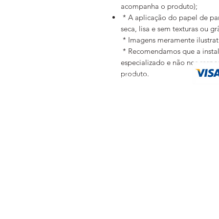
acompanha o produto);
* A aplicação do papel de pare
seca, lisa e sem texturas ou g
* Imagens meramente ilustra
* Recomendamos que a instalaç
especializado e não nos resp
FAQ
produto.
Política de Entrega
Trocas e Devoluções
Métodos de Pagamentos
Política de privacidade
Eventuais 
As fotos, textos 
©
2019 by YTU