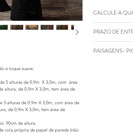
CALCULE A QU
Essa arte possui pad
PRAZO DE ENT
altura encaixa perf
de outra altura já a
Entrega do produto 
Isso permite revesti
PAISAGENS- PI
úteis
inclusive revestind
paredes de outro a
Utilize uma trena p
o e toque suave;
paredes, em sua tot
Por exemplo: se a la
de 5 alturas de 0,9m X 3,0m, com área
metros, então serão 
a altura, de 0,9m X 3,0m, tem área de
de painel YTU está 
Escolha a que melho
e 3 alturas de 0,9m X 3,0m, com área de
revestimento.
ura, de 0,9m X 3,0m, tem área de
A altura dos papéis
Então, se a altura 
o: 90cm de altura
sanca, tiver no máx
 de cola própria de papel de parede (não
papéis de parede Y