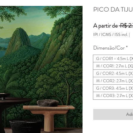
PICO DA TIJ
A partir de
 R$ 2
IPI / ICMS / ISS incl.
|
Dimensão/Cor
*
G / COR1 - 4.5m L (
M / COR1: 2.7m L (X
G / COR2: 4.5m L (X
M / COR2: 2.7m L (X
G / COR3: 4.5m L (X
M / COR3: 2.7m L (X
Adi