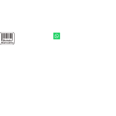
 o cálculo. Se ainda assim houver
os consultar um especialista. A
biliza pelo cálculo de
io de papel de parede.
 de parede comprada é
a individualmente. Assim, a YTU
Voltar ao topo
a por eventuais diferenças de
da arte quando os mesmos forem
as realizadas separadamente.
 internet.
ossa autorização.
S RESERVADOS