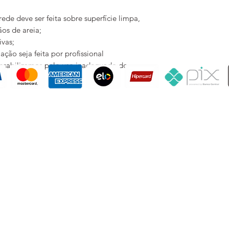
IMPORTANTE:
de deve ser feita sobre superfície limpa,
Essas são dicas para
rãos de areia;
dúvidas recomendam
tivas;
YTU não se responsa
ão seja feita por profissional
quantidade necessár
onsabilizamos pelo uso inadequado do
Cada arte de papel
produzida e impress
não se responsabiliz
tons de impressão 
de pedidos e compr
Rua Coronel Dulcidio, 357 / 21 - Curitiba/PR - Brasil - 80420-170 - Tel/Whats: +55 41 992 900 526
CNPJ 33.643.355/0001-58
ytu-uniquewallcoverings@gmail.com
promoções, descontos e prazos de pagamento expostos aqui são válidos apenas para compras via
e layout aqui veiculados são de propriedade da Loja. É proibida a utilização total ou parcial sem n
 UNIQUE WALLCOVERINGS REVESTIMENTOS EXCLUSIVOS. © TODOS OS DIREITO