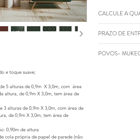
CALCULE A QU
Essa arte possui pad
PRAZO DE ENT
altura encaixa perf
de outra altura já a
Entrega do produto 
Isso permite revesti
POVOS- MUKE
úteis
inclusive revestind
paredes de outro a
Utilize uma trena p
o e toque suave;
paredes, em sua tot
Por exemplo: se a la
de 5 alturas de 0,9m X 3,0m, com área
metros, então serão 
a altura, de 0,9m X 3,0m, tem área de
de painel YTU está 
Escolha a que melho
e 3 alturas de 0,9m X 3,0m, com área de
revestimento.
ura, de 0,9m X 3,0m, tem área de
A altura dos papéis
Então, se a altura 
o: 0,90m de altura
sanca, tiver no máx
 de cola própria de papel de parede (não
papéis de parede Y