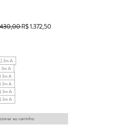
Preço
Preço
.430,00 
R$ 1.372,50
normal
promocional
X) 3m A
) 3m A
) 3m A
) 3m A
) 3m A
) 3m A
cionar ao carrinho