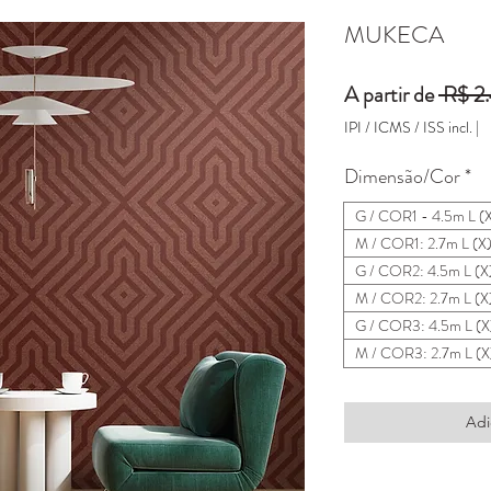
MUKECA
A partir de
 R$ 2
IPI / ICMS / ISS incl.
|
Dimensão/Cor
*
G / COR1 - 4.5m L (
M / COR1: 2.7m L (X
G / COR2: 4.5m L (X
M / COR2: 2.7m L (X
G / COR3: 4.5m L (X
M / COR3: 2.7m L (X
Adi