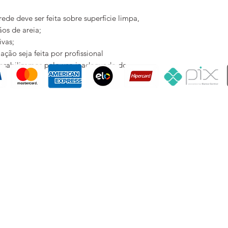
IMPORTANTE:
de deve ser feita sobre superfície limpa,
Essas são dicas para
rãos de areia;
dúvidas recomendam
tivas;
YTU não se responsa
ão seja feita por profissional
quantidade necessár
onsabilizamos pelo uso inadequado do
Cada arte de papel
produzida e impress
não se responsabiliz
tons de impressão 
de pedidos e compr
Rua Coronel Dulcidio, 357 / 21 - Curitiba/PR - Brasil - 80420-170 - Tel/Whats: +55 41 992 900 526
CNPJ 33.643.355/0001-58
ytu-uniquewallcoverings@gmail.com
promoções, descontos e prazos de pagamento expostos aqui são válidos apenas para compras via
e layout aqui veiculados são de propriedade da Loja. É proibida a utilização total ou parcial sem n
 UNIQUE WALLCOVERINGS REVESTIMENTOS EXCLUSIVOS. © TODOS OS DIREITO