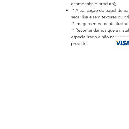
acompanha o produto);
* A aplicação do papel de pare
seca, lisa e sem texturas ou g
* Imagens meramente ilustra
* Recomendamos que a instalaç
especializado e não nos resp
FAQ
produto.
Política de Entrega
Trocas e Devoluções
Métodos de Pagamentos
Política de privacidade
Eventuais 
As fotos, textos 
©
2019 by YTU