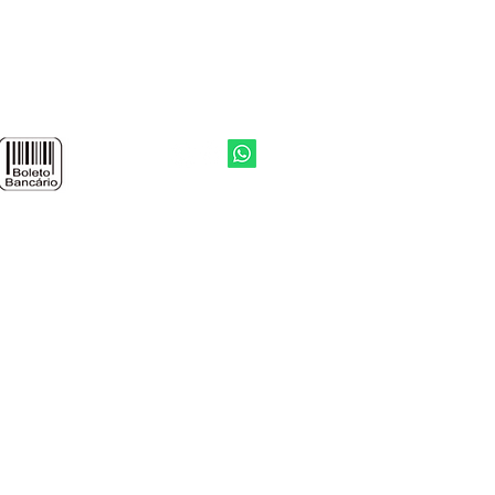
 o cálculo. Se ainda assim houver
os consultar um especialista. A
biliza pelo cálculo de
io de papel de parede.
 de parede comprada é
a individualmente. Assim, a YTU
Voltar ao topo
a por eventuais diferenças de
da arte quando os mesmos forem
as realizadas separadamente.
 internet.
ossa autorização.
S RESERVADOS