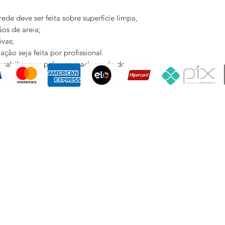
IMPORTANTE:
de deve ser feita sobre superfície limpa,
Essas são dicas para
rãos de areia;
dúvidas recomendam
tivas;
YTU não se responsa
ão seja feita por profissional
quantidade necessár
onsabilizamos pelo uso inadequado do
Cada arte de papel
produzida e impress
não se responsabiliz
tons de impressão 
de pedidos e compr
Rua Coronel Dulcidio, 357 / 21 - Curitiba/PR - Brasil - 80420-170 - Tel/Whats: +55 41 992 900 526
CNPJ 33.643.355/0001-58
ytu-uniquewallcoverings@gmail.com
promoções, descontos e prazos de pagamento expostos aqui são válidos apenas para compras via
e layout aqui veiculados são de propriedade da Loja. É proibida a utilização total ou parcial sem n
 UNIQUE WALLCOVERINGS REVESTIMENTOS EXCLUSIVOS. © TODOS OS DIREITO