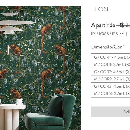
LEON
A partir de
 R$ 2
IPI / ICMS / ISS incl.
|
Dimensão/Cor
*
G / COR1 - 4.5m L (
M / COR1: 2.7m L (X
G / COR2: 4.5m L (X
M / COR2: 2.7m L (X
G / COR3: 4.5m L (X
M / COR3: 2.7m L (X
Adi