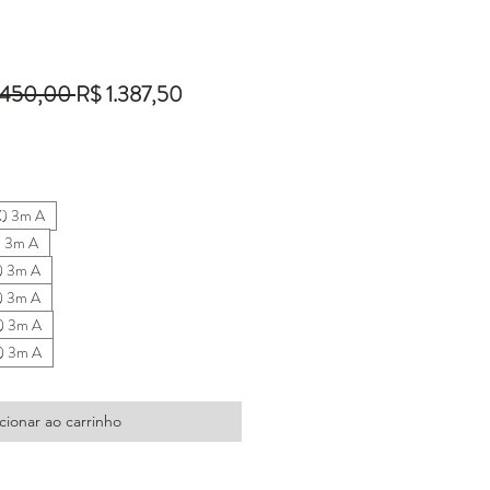
Preço
Preço
.450,00 
R$ 1.387,50
normal
promocional
X) 3m A
) 3m A
) 3m A
) 3m A
) 3m A
) 3m A
cionar ao carrinho