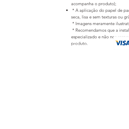
acompanha o produto);
* A aplicação do papel de pare
seca, lisa e sem texturas ou g
* Imagens meramente ilustra
* Recomendamos que a instalaç
especializado e não nos resp
FAQ
produto.
Política de Entrega
Trocas e Devoluções
Métodos de Pagamentos
Política de privacidade
Eventuais 
As fotos, textos 
©
2019 by YTU