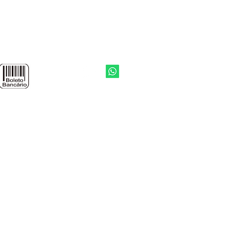
 o cálculo. Se ainda assim houver
os consultar um especialista. A
biliza pelo cálculo de
io de papel de parede.
 de parede comprada é
a individualmente. Assim, a YTU
Voltar ao topo
a por eventuais diferenças de
da arte quando os mesmos forem
as realizadas separadamente.
 internet.
ossa autorização.
S RESERVADOS