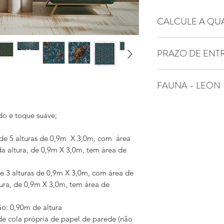
CALCULE A QU
Essa arte possui pad
PRAZO DE ENT
altura encaixa perf
de outra altura já a
Entrega do produto 
Isso permite revesti
FAUNA - LEON
úteis
inclusive revestind
paredes de outro a
Utilize uma trena p
o e toque suave;
paredes, em sua tot
Por exemplo: se a la
de 5 alturas de 0,9m X 3,0m, com área
metros, então serão 
a altura, de 0,9m X 3,0m, tem área de
de painel YTU está 
Escolha a que melho
e 3 alturas de 0,9m X 3,0m, com área de
revestimento.
ura, de 0,9m X 3,0m, tem área de
A altura dos papéis
Então, se a altura 
o: 0,90m de altura
sanca, tiver no máx
 de cola própria de papel de parede (não
papéis de parede Y