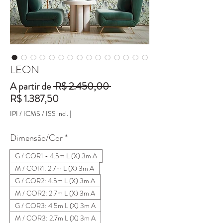
LEON
Preço
A partir de
 R$ 2.450,00 
Preço
normal
R$ 1.387,50
promocional
IPI / ICMS / ISS incl.
|
Dimensão/Cor
*
G / COR1 - 4.5m L (X) 3m A
M / COR1: 2.7m L (X) 3m A
G / COR2: 4.5m L (X) 3m A
M / COR2: 2.7m L (X) 3m A
G / COR3: 4.5m L (X) 3m A
M / COR3: 2.7m L (X) 3m A