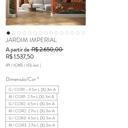
JARDIM IMPERIAL
Preço
A partir de
 R$ 2.650,00 
Preço
normal
R$ 1.537,50
promocional
IPI / ICMS / ISS incl.
|
Dimensão/Cor
*
G / COR1 - 4.5m L (X) 3m A
M / COR1: 2.7m L (X) 3m A
G / COR2: 4.5m L (X) 3m A
M / COR2: 2.7m L (X) 3m A
G / COR3: 4.5m L (X) 3m A
M / COR3: 2.7m L (X) 3m A