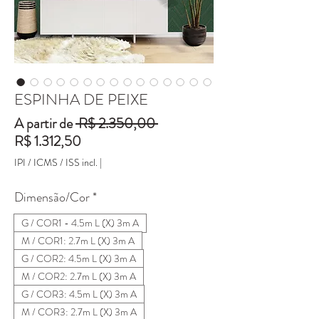
ESPINHA DE PEIXE
Preço
A partir de
 R$ 2.350,00 
Preço
normal
R$ 1.312,50
promocional
IPI / ICMS / ISS incl.
|
Dimensão/Cor
*
G / COR1 - 4.5m L (X) 3m A
M / COR1: 2.7m L (X) 3m A
G / COR2: 4.5m L (X) 3m A
M / COR2: 2.7m L (X) 3m A
G / COR3: 4.5m L (X) 3m A
M / COR3: 2.7m L (X) 3m A