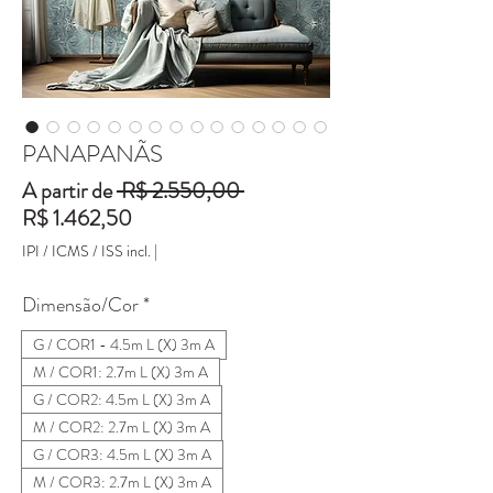
PANAPANÃS
Preço
A partir de
 R$ 2.550,00 
Preço
normal
R$ 1.462,50
promocional
IPI / ICMS / ISS incl.
|
Dimensão/Cor
*
G / COR1 - 4.5m L (X) 3m A
M / COR1: 2.7m L (X) 3m A
G / COR2: 4.5m L (X) 3m A
M / COR2: 2.7m L (X) 3m A
G / COR3: 4.5m L (X) 3m A
M / COR3: 2.7m L (X) 3m A