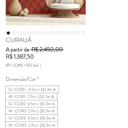
CURAUÁ
Preço
A partir de
 R$ 2.450,00 
Preço
normal
R$ 1.387,50
promocional
IPI / ICMS / ISS incl.
|
Dimensão/Cor
*
G / COR1 - 4.5m L (X) 3m A
M / COR1: 2.7m L (X) 3m A
G / COR2: 4.5m L (X) 3m A
M / COR2: 2.7m L (X) 3m A
G / COR3: 4.5m L (X) 3m A
M / COR3: 2.7m L (X) 3m A