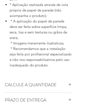
* Aplicação realizada através de cola
própria de papel de parede (não
acompanha o produto);
* A aplicação do papel de parede
deve ser feita sobre superfície limpa,
seca, lisa e sem texturas ou grãos de
areia;
* Imagens meramente ilustrativas;
* Recomendamos que a instalação
seja feita por profissional especializado
e não nos responsabilizamos pelo uso
inadequado do produto.
CALCULE A QUANTIDADE
Essa arte possui padrão replicável. Ou
PRAZO DE ENTREGA
seja, uma altura encaixa perfeitamente
quando colada ao lado de outra altura já